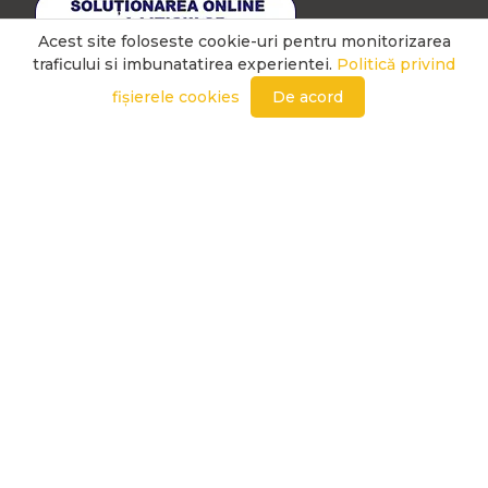
Acest site foloseste cookie-uri pentru monitorizarea
traficului si imbunatatirea experientei.
Politică privind
fișierele cookies
De acord
LINK-URI UTILE
POLITICĂ PRIVIND FIȘIERELE COOKIES
PRIMARIA ORADEA BIHOR
ANPC - SAL
PRIMARIA SANTANDREI BIHOR
ANPC
INSPECTORATUL DE STAT IN CONSTRUCTII
ORDINUL ARHITECTILOR DIN ROMANIA
ASOCIATIA INGINERILOR CONSTRUCTORI PROIECTANTI DE
STRUCTURI
EXTRAS CARTE FUNCIARA ONLINE
AGENTIA NATIONALA DE CADASTRU SI PUBLICITATE IMOBILIARA
PROTECTIA MEDIULUI