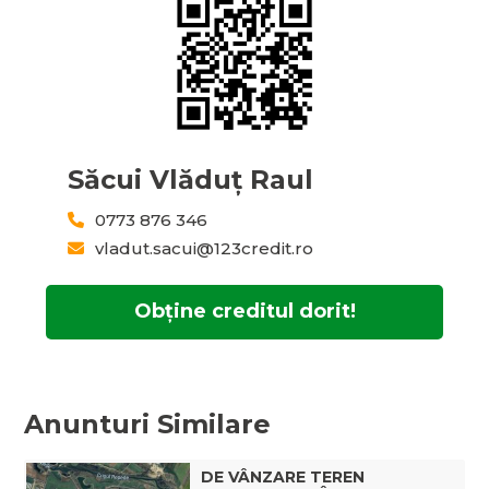
Săcui Vlăduț Raul
0773 876 346
vladut.sacui@123credit.ro
Obține creditul dorit!
Anunturi Similare
DE VÂNZARE TEREN