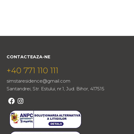
CONTACTEAZA-NE
+40 771 110 111
simstaresidence@gmail.com
Santandrei, Str. Estului, nr.1, Jud. Bihor, 417515