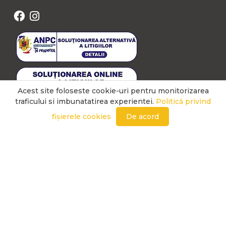
Acest site foloseste cookie-uri pentru monitorizarea
traficului si imbunatatirea experientei.
Politică privind
fișierele cookies
De acord
LINK-URI UTILE
POLITICĂ PRIVIND FIȘIERELE COOKIES
PRIMARIA ORADEA BIHOR
ANPC - SAL
PRIMARIA SANTANDREI BIHOR
ANPC
INSPECTORATUL DE STAT IN CONSTRUCTII