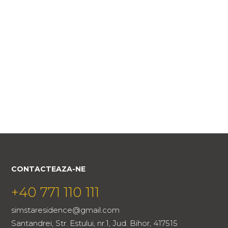
CONTACTEAZA-NE
+40 771 110 111
simstaresidence@gmail.com
Santandrei, Str. Estului, nr.1, Jud. Bihor, 417515