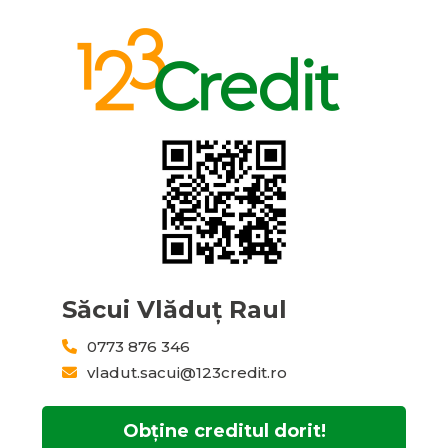
Săcui Vlăduț Raul
0773 876 346
vladut.sacui@123credit.ro
Obține creditul dorit!